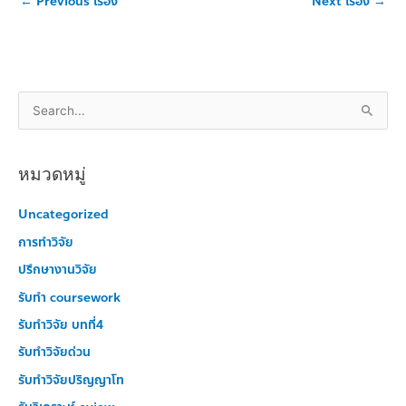
←
Previous เรื่อง
Next เรื่อง
→
S
e
a
หมวดหมู่
r
c
Uncategorized
h
การทำวิจัย
f
ปรึกษางานวิจัย
o
รับทำ coursework
r
รับทำวิจัย บทที่4
:
รับทำวิจัยด่วน
รับทำวิจัยปริญญาโท