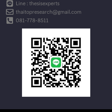
Line : thesisexperts
thaitopresearch@gmail.com
081-778-8511