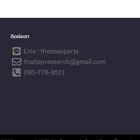
ติดต่อเรา
Line : thesisexperts
thaitopresearch@gmail.com
081-778-8511