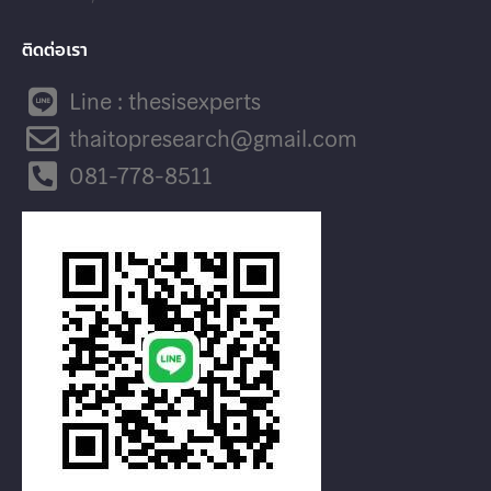
ติดต่อเรา
Line : thesisexperts
thaitopresearch@gmail.com
081-778-8511