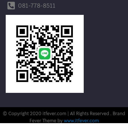
081-778-8511
© Copyright 2020 itfever.com | All Rights Reserved . Brand
Fever Theme by
www.itfever.com